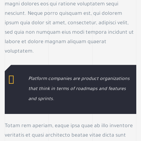
magni dolores eos qui ratione voluptatem sequi
nesciunt. Neque porro quisquam est, qui dolorem
ipsum quia dolor sit amet, consectetur, adipisci velit,
sed quia non numquam eius modi tempora incidunt ut
labore et dolore magnam aliquam quaerat
voluptatem.
Platform companies are product organizations
that think in terms of roadmaps and features
and sprints.
Totam rem aperiam, eaque ipsa quae ab illo inventore
veritatis et quasi architecto beatae vitae dicta sunt